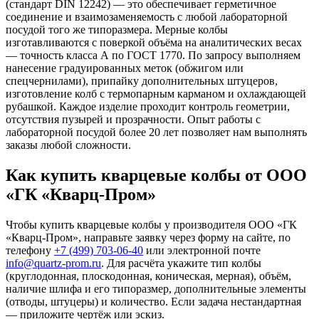
(стандарт DIN 12242) — это обеспечивает герметичное
соединение и взаимозаменяемость с любой лабораторной
посудой того же типоразмера. Мерные колбы
изготавливаются с поверкой объёма на аналитических весах
— точность класса А по ГОСТ 1770. По запросу выполняем
нанесение градуированных меток (обжигом или
спецчернилами), припайку дополнительных штуцеров,
изготовление колб с термопарным карманом и охлаждающей
рубашкой. Каждое изделие проходит контроль геометрии,
отсутствия пузырей и прозрачности. Опыт работы с
лабораторной посудой более 20 лет позволяет нам выполнять
заказы любой сложности.
Как купить кварцевые колбы от ООО
«ГК «Кварц-Пром»
Чтобы купить кварцевые колбы у производителя ООО «ГК
«Кварц-Пром», направьте заявку через форму на сайте, по
телефону
+7 (499) 703-06-40
или электронной почте
info@quartz-prom.ru
. Для расчёта укажите тип колбы
(круглодонная, плоскодонная, коническая, мерная), объём,
наличие шлифа и его типоразмер, дополнительные элементы
(отводы, штуцеры) и количество. Если задача нестандартная
— приложите чертёж или эскиз.