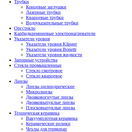
Трубки
Концевые заглушки
Лазерные трубки
Кварцевые трубки
Водоуказательные трубки
Оргстекло
Карбидкремниевые электронагреватели
Указатели уровня
Указатели уровня Klinger
Указатели уровня Bonetti
Указатели уровня жидкости
Запорные устройства
Стекла промышленные
Стекло смотровое
Стекло кварцевое
Линзы
Линзы цилиндрические
Микролинзы
Двояковогнутые линзы
Двояковыпуклые линзы
Плосковыпуклые линзы
Техническая керамика
Вакуумплотная керамика
Керамические ролики
Чехлы для термопар