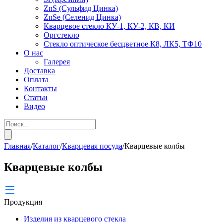
ZnS (Сульфид Цинка)
ZnSe (Селенид Цинка)
Кварцевое стекло КУ-1, КУ-2, КВ, КИ
Оргстекло
Стекло оптическое бесцветное К8, ЛК5, ТФ10
О нас
Галерея
Доставка
Оплата
Контакты
Статьи
Видео
Главная
/
Каталог
/
Кварцевая посуда
/
Кварцевые колбы
Кварцевые колбы
Продукция
Изделия из кварцевого стекла