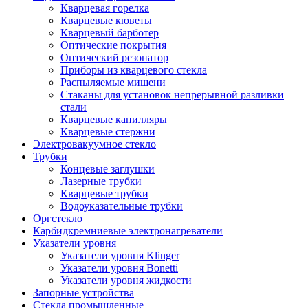
Кварцевая горелка
Кварцевые кюветы
Кварцевый барботер
Оптические покрытия
Оптический резонатор
Приборы из кварцевого стекла
Распыляемые мишени
Стаканы для установок непрерывной разливки
стали
Кварцевые капилляры
Кварцевые стержни
Электровакуумное стекло
Трубки
Концевые заглушки
Лазерные трубки
Кварцевые трубки
Водоуказательные трубки
Оргстекло
Карбидкремниевые электронагреватели
Указатели уровня
Указатели уровня Klinger
Указатели уровня Bonetti
Указатели уровня жидкости
Запорные устройства
Стекла промышленные