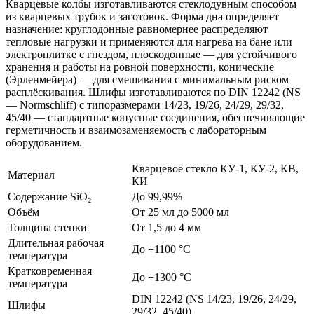
Кварцевые колбы изготавливаются стеклодувным способом
из кварцевых трубок и заготовок. Форма дна определяет
назначение: круглодонные равномернее распределяют
тепловые нагрузки и применяются для нагрева на бане или
электроплитке с гнездом, плоскодонные — для устойчивого
хранения и работы на ровной поверхности, конические
(Эрленмейера) — для смешивания с минимальным риском
расплёскивания. Шлифы изготавливаются по DIN 12242 (NS
— Normschliff) с типоразмерами 14/23, 19/26, 24/29, 29/32,
45/40 — стандартные конусные соединения, обеспечивающие
герметичность и взаимозаменяемость с лабораторным
оборудованием.
Кварцевое стекло КУ-1, КУ-2, КВ,
Материал
КИ
Содержание SiO₂
До 99,99%
Объём
От 25 мл до 5000 мл
Толщина стенки
От 1,5 до 4 мм
Длительная рабочая
До +1100 °C
температура
Кратковременная
До +1300 °C
температура
DIN 12242 (NS 14/23, 19/26, 24/29,
Шлифы
29/32, 45/40)