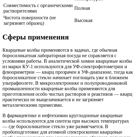
Совместимость с органическими
Полная
растворителями
Чистота поверхности (не
Высокая
загрязняет образец)
Сферы применения
Кварцевые колбы применяются в задачах, где обычная
боросиликатная лабораторная посуда не справляется с
условиями работы. В аналитической химии кварцевые колбы
из марки КУ-1 используются для УФ-спектрофотометрии и
флюориметрии — кварц прозрачен в УФ-диапазоне, тогда как
боросиликатное стекло начинает поглощать уже в ближнем
ультрафиолете. В микроэлектронике и полупроводниковой
промышленности кварцевые колбы применяются для
приготовления особо чистых растворов и реактивов — кварц
практически не выщелачивается и не загрязняет
металлическими примесями.
В фармацевтике и нефтехимии круглодонные кварцевые
колбы используются для синтеза при высоких температурах
— где боросиликатное стекло уже размягчается. В
пробоподготовке для атомной спектроскопии кварцевые