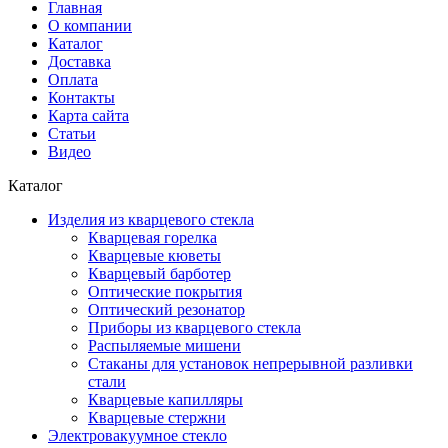
Главная
О компании
Каталог
Доставка
Оплата
Контакты
Карта сайта
Статьи
Видео
Каталог
Изделия из кварцевого стекла
Кварцевая горелка
Кварцевые кюветы
Кварцевый барботер
Оптические покрытия
Оптический резонатор
Приборы из кварцевого стекла
Распыляемые мишени
Стаканы для установок непрерывной разливки
стали
Кварцевые капилляры
Кварцевые стержни
Электровакуумное стекло