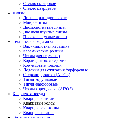
Стекло смотровое
Стекло кварцевое
Линзы
Линзы цилиндрические
Микролинзы
Двояковогнутые линзы
Двояковыпуклые линзы
Плосковыпуклые линзы
Техническая керамика
Вакуумплотная керамика
Керамические ролики
Чехлы для термопар
Кордиеритовая керамика
Корундовые лодочки
Лодочки для сжигания фарфоровые
Стержни, ролики (Al2O3)
Тигли корундовые
Тигли фарфоровые
Чехлы корундовые (Al2O3)
Кварцевая посуда
Кварцевые тигли
Кварцевые колбы
Кварцевые стаканы
Кварцевые чаши
Оптические изделия