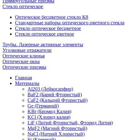
Прямоугольные призмы
Стекло оптическое
Оптическое бесцветное стекло К8
Стандартные наборы оптического цветного стекла
Стекло оптическое бесцветное
Стекло оптическое цветное
Трубы. Лазерные активные элементы
Уголковые отражатели
Оптические клинья
Оптические окна
Оптические призмы
Главная
Материалы
Al203 (Лейкосапфир)
BaF2 (Барий Фтористый)
CaF2 (Кальций Фтористый)
Ge (Германий)
KBr (Бромид Калия)
KCl (Хлорид калия)
LiF (Литий Фтористый, Фторид Лития)
MgF2 (Магний Фтористый)
NaCl (Натрий Хлористый)
Si (Кремний)