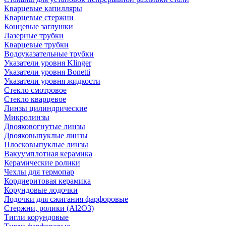
Кварцевые капилляры
Кварцевые стержни
Концевые заглушки
Лазерные трубки
Кварцевые трубки
Водоуказательные трубки
Указатели уровня Klinger
Указатели уровня Bonetti
Указатели уровня жидкости
Стекло смотровое
Стекло кварцевое
Линзы цилиндрические
Микролинзы
Двояковогнутые линзы
Двояковыпуклые линзы
Плосковыпуклые линзы
Вакуумплотная керамика
Керамические ролики
Чехлы для термопар
Кордиеритовая керамика
Корундовые лодочки
Лодочки для сжигания фарфоровые
Стержни, ролики (Al2O3)
Тигли корундовые