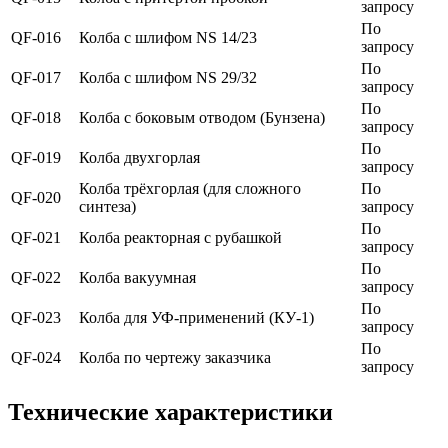
запросу
По
QF-016
Колба с шлифом NS 14/23
запросу
По
QF-017
Колба с шлифом NS 29/32
запросу
По
QF-018
Колба с боковым отводом (Бунзена)
запросу
По
QF-019
Колба двухгорлая
запросу
Колба трёхгорлая (для сложного
По
QF-020
синтеза)
запросу
По
QF-021
Колба реакторная с рубашкой
запросу
По
QF-022
Колба вакуумная
запросу
По
QF-023
Колба для УФ-применений (КУ-1)
запросу
По
QF-024
Колба по чертежу заказчика
запросу
Технические характеристики