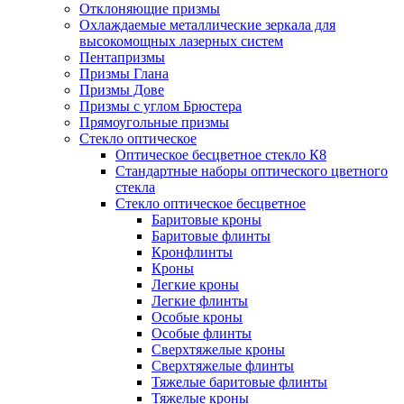
Отклоняющие призмы
Охлаждаемые металлические зеркала для
высокомощных лазерных систем
Пентапризмы
Призмы Глана
Призмы Дове
Призмы с углом Брюстера
Прямоугольные призмы
Стекло оптическое
Оптическое бесцветное стекло К8
Стандартные наборы оптического цветного
стекла
Стекло оптическое бесцветное
Баритовые кроны
Баритовые флинты
Кронфлинты
Кроны
Легкие кроны
Легкие флинты
Особые кроны
Особые флинты
Сверхтяжелые кроны
Сверхтяжелые флинты
Тяжелые баритовые флинты
Тяжелые кроны