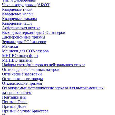
Тигли фарфоровые
Чехлы корундовые (Al2O3)
Кварцевые тигли
Кварцевые колбы
Кварцевые стаканы
Кварцевые чаши
Асферическая оптика
Выходные зеркала для CO2-лазеров
Дисперсионные призмы
Зеркала для CO2-лазеров
Мениски
Мениски для CO2-лазеров
МНПВО полусферы
МНПВО призмы
Наборы светофильтров из нейтрального стекла
Оптика для волоконных лазеров
Оптические заготовки
Оптические световоды
Отклоняющие призмы
Охлаждаемые металлические зеркала для высокомощных
лазерных систем
Пентапризмы
Призмы Глана
Призмы Дове
Призмы с углом Брюстера