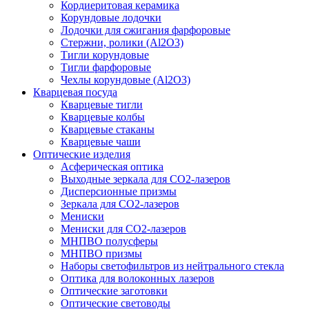
Кордиеритовая керамика
Корундовые лодочки
Лодочки для сжигания фарфоровые
Стержни, ролики (Al2O3)
Тигли корундовые
Тигли фарфоровые
Чехлы корундовые (Al2O3)
Кварцевая посуда
Кварцевые тигли
Кварцевые колбы
Кварцевые стаканы
Кварцевые чаши
Оптические изделия
Асферическая оптика
Выходные зеркала для CO2-лазеров
Дисперсионные призмы
Зеркала для CO2-лазеров
Мениски
Мениски для CO2-лазеров
МНПВО полусферы
МНПВО призмы
Наборы светофильтров из нейтрального стекла
Оптика для волоконных лазеров
Оптические заготовки
Оптические световоды