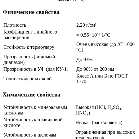
Физические свойства
Плотность
2,20 г/см³
Коэффициент линейного
≈ 0,55×10⁻⁶ 1/°C
расширения
Очень высокая (до ΔT 1000
Стойкость к термоудару
°C)
Прозрачность (видимый
До 93%
диапазон)
Прозрачность в УФ (для КУ-1)
До 90% от 200 нм
Класс А или Б по ГОСТ
Точность мерных колб
1770
Химические свойства
Устойчивость к минеральным
Высокая (HCl, H₂SO₄,
кислотам
HNO₃)
Устойчивость к плавиковой
Низкая (растворяется)
кислоте
Ограниченная при высоких
Устойчивость к щелочам
температурах