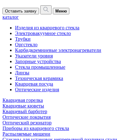
Оставить заявку
Меню
каталог
Изделия из кварцевого стекла
Электровакуумное стекло
Трубки
Оргстекло
Карбидкремниевые электронагреватели
Указатели уровня
Запорные устройства
Стекла промышленные
Линзы
Техническая керамика
Кварцевая посуда
Оптические изделия
Кварцевая горелка
Кварцевые кюветы
Кварцевый барботер
Оптические покрытия
Оптический резонатор
Приборы из кварцевого стекла
Распыляемые мишени
Стаканы для установок непрерывной разливки стали