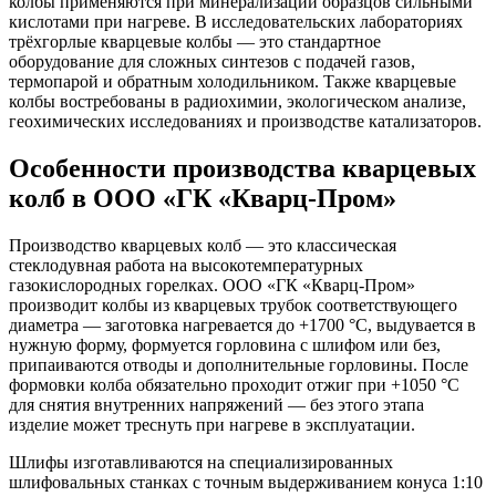
колбы применяются при минерализации образцов сильными
кислотами при нагреве. В исследовательских лабораториях
трёхгорлые кварцевые колбы — это стандартное
оборудование для сложных синтезов с подачей газов,
термопарой и обратным холодильником. Также кварцевые
колбы востребованы в радиохимии, экологическом анализе,
геохимических исследованиях и производстве катализаторов.
Особенности производства кварцевых
колб в ООО «ГК «Кварц-Пром»
Производство кварцевых колб — это классическая
стеклодувная работа на высокотемпературных
газокислородных горелках. ООО «ГК «Кварц-Пром»
производит колбы из кварцевых трубок соответствующего
диаметра — заготовка нагревается до +1700 °C, выдувается в
нужную форму, формуется горловина с шлифом или без,
припаиваются отводы и дополнительные горловины. После
формовки колба обязательно проходит отжиг при +1050 °C
для снятия внутренних напряжений — без этого этапа
изделие может треснуть при нагреве в эксплуатации.
Шлифы изготавливаются на специализированных
шлифовальных станках с точным выдерживанием конуса 1:10