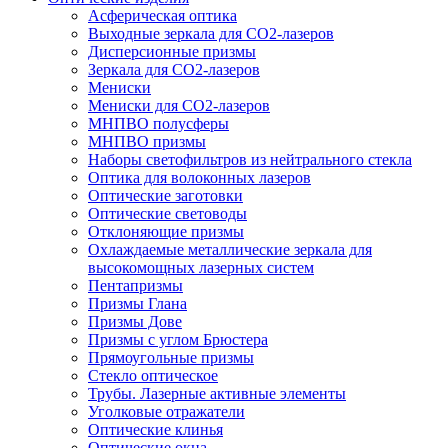
Асферическая оптика
Выходные зеркала для CO2-лазеров
Дисперсионные призмы
Зеркала для CO2-лазеров
Мениски
Мениски для CO2-лазеров
МНПВО полусферы
МНПВО призмы
Наборы светофильтров из нейтрального стекла
Оптика для волоконных лазеров
Оптические заготовки
Оптические световоды
Отклоняющие призмы
Охлаждаемые металлические зеркала для
высокомощных лазерных систем
Пентапризмы
Призмы Глана
Призмы Дове
Призмы с углом Брюстера
Прямоугольные призмы
Стекло оптическое
Трубы. Лазерные активные элементы
Уголковые отражатели
Оптические клинья
Оптические окна