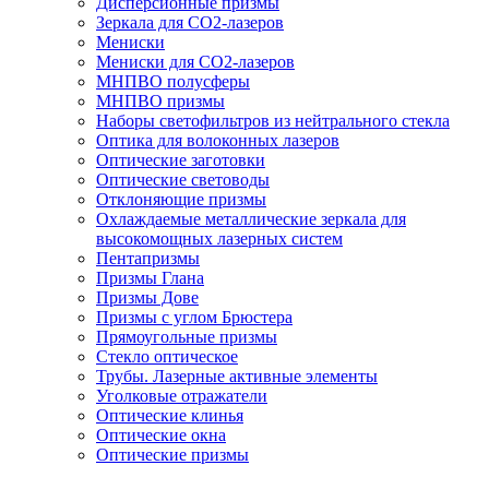
Дисперсионные призмы
Зеркала для CO2-лазеров
Мениски
Мениски для CO2-лазеров
МНПВО полусферы
МНПВО призмы
Наборы светофильтров из нейтрального стекла
Оптика для волоконных лазеров
Оптические заготовки
Оптические световоды
Отклоняющие призмы
Охлаждаемые металлические зеркала для
высокомощных лазерных систем
Пентапризмы
Призмы Глана
Призмы Дове
Призмы с углом Брюстера
Прямоугольные призмы
Стекло оптическое
Трубы. Лазерные активные элементы
Уголковые отражатели
Оптические клинья
Оптические окна
Оптические призмы