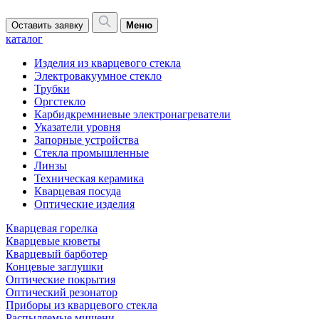
Оставить заявку
Меню
каталог
Изделия из кварцевого стекла
Электровакуумное стекло
Трубки
Оргстекло
Карбидкремниевые электронагреватели
Указатели уровня
Запорные устройства
Стекла промышленные
Линзы
Техническая керамика
Кварцевая посуда
Оптические изделия
Кварцевая горелка
Кварцевые кюветы
Кварцевый барботер
Концевые заглушки
Оптические покрытия
Оптический резонатор
Приборы из кварцевого стекла
Распыляемые мишени