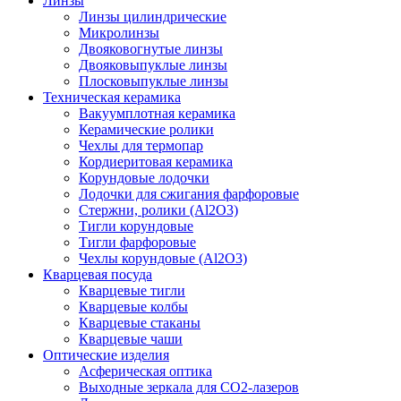
Линзы
Линзы цилиндрические
Микролинзы
Двояковогнутые линзы
Двояковыпуклые линзы
Плосковыпуклые линзы
Техническая керамика
Вакуумплотная керамика
Керамические ролики
Чехлы для термопар
Кордиеритовая керамика
Корундовые лодочки
Лодочки для сжигания фарфоровые
Стержни, ролики (Al2O3)
Тигли корундовые
Тигли фарфоровые
Чехлы корундовые (Al2O3)
Кварцевая посуда
Кварцевые тигли
Кварцевые колбы
Кварцевые стаканы
Кварцевые чаши
Оптические изделия
Асферическая оптика
Выходные зеркала для CO2-лазеров