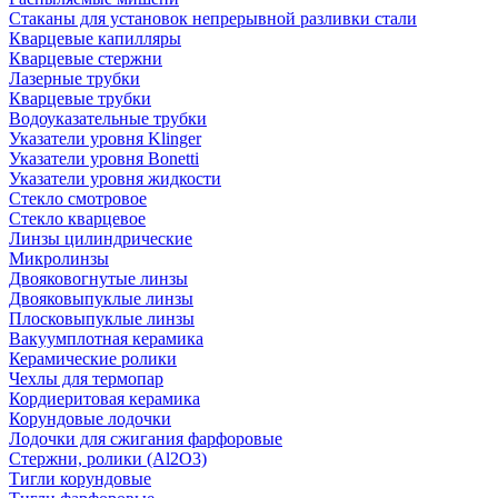
Стаканы для установок непрерывной разливки стали
Кварцевые капилляры
Кварцевые стержни
Лазерные трубки
Кварцевые трубки
Водоуказательные трубки
Указатели уровня Klinger
Указатели уровня Bonetti
Указатели уровня жидкости
Стекло смотровое
Стекло кварцевое
Линзы цилиндрические
Микролинзы
Двояковогнутые линзы
Двояковыпуклые линзы
Плосковыпуклые линзы
Вакуумплотная керамика
Керамические ролики
Чехлы для термопар
Кордиеритовая керамика
Корундовые лодочки
Лодочки для сжигания фарфоровые
Стержни, ролики (Al2O3)
Тигли корундовые