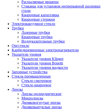
Распыляемые мишени
Стаканы для установок непрерывной разливки
стали
Кварцевые капилляры
Кварцевые стержни
Электровакуумное стекло
Трубки
Лазерные трубки
Кварцевые трубки
Водоуказательные трубки
Оргстекло
Карбидкремниевые электронагреватели
Указатели уровня
Указатели уровня Klinger
Указатели уровня Bonetti
Указатели уровня жидкости
Запорные устройства
Стекла промышленные
Стекло смотровое
Стекло кварцевое
Линзы
Линзы цилиндрические
Микролинзы
Двояковогнутые линзы
Двояковыпуклые линзы