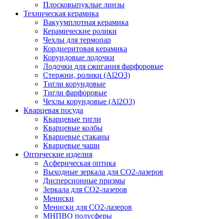
Плосковыпуклые линзы
Техническая керамика
Вакуумплотная керамика
Керамические ролики
Чехлы для термопар
Кордиеритовая керамика
Корундовые лодочки
Лодочки для сжигания фарфоровые
Стержни, ролики (Al2O3)
Тигли корундовые
Тигли фарфоровые
Чехлы корундовые (Al2O3)
Кварцевая посуда
Кварцевые тигли
Кварцевые колбы
Кварцевые стаканы
Кварцевые чаши
Оптические изделия
Асферическая оптика
Выходные зеркала для CO2-лазеров
Дисперсионные призмы
Зеркала для CO2-лазеров
Мениски
Мениски для CO2-лазеров
МНПВО полусферы