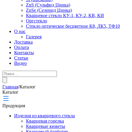
ZnS (Сульфид Цинка)
ZnSe (Селенид Цинка)
Кварцевое стекло КУ-1, КУ-2, КВ, КИ
Оргстекло
Стекло оптическое бесцветное К8, ЛК5, ТФ10
О нас
Галерея
Доставка
Оплата
Контакты
Статьи
Видео
Главная
/
Каталог
Каталог
Продукция
Изделия из кварцевого стекла
Кварцевая горелка
Кварцевые кюветы
Кварцевый барботер