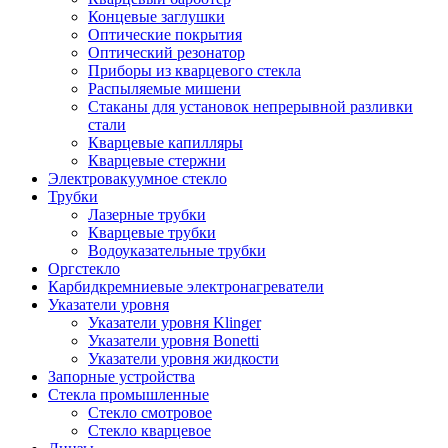
Концевые заглушки
Оптические покрытия
Оптический резонатор
Приборы из кварцевого стекла
Распыляемые мишени
Стаканы для установок непрерывной разливки
стали
Кварцевые капилляры
Кварцевые стержни
Электровакуумное стекло
Трубки
Лазерные трубки
Кварцевые трубки
Водоуказательные трубки
Оргстекло
Карбидкремниевые электронагреватели
Указатели уровня
Указатели уровня Klinger
Указатели уровня Bonetti
Указатели уровня жидкости
Запорные устройства
Стекла промышленные
Стекло смотровое
Стекло кварцевое