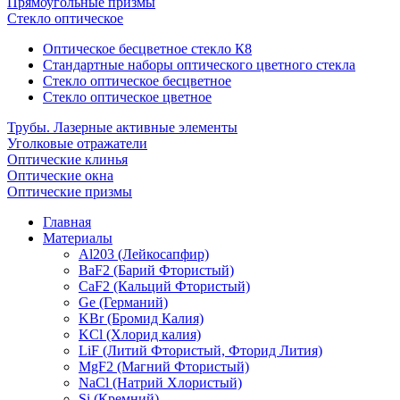
Прямоугольные призмы
Стекло оптическое
Оптическое бесцветное стекло К8
Стандартные наборы оптического цветного стекла
Стекло оптическое бесцветное
Стекло оптическое цветное
Трубы. Лазерные активные элементы
Уголковые отражатели
Оптические клинья
Оптические окна
Оптические призмы
Главная
Материалы
Al203 (Лейкосапфир)
BaF2 (Барий Фтористый)
CaF2 (Кальций Фтористый)
Ge (Германий)
KBr (Бромид Калия)
KCl (Хлорид калия)
LiF (Литий Фтористый, Фторид Лития)
MgF2 (Магний Фтористый)
NaCl (Натрий Хлористый)
Si (Кремний)