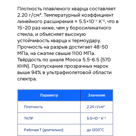
Плотность плавленого кварца составляет
2.20 г/см³. Температурный коэффициент
линейного расширения ≈ 5.5×10⁻⁷ K⁻¹, что в
15–20 раз ниже, чем у боросиликатного
стекла, и объясняет высокую
устойчивость кварца к термоудару.
Прочность на разрыв достигает 48-50
МПа, на сжатие свыше 1100 МПа.
Твёрдость по шкале Мооса 5.5-6.5 (570
KHN). Пропускание прозрачных марок
выше 94% в ультрафиолетовой области
спектра.
Параметр
Значение
Плотность
2.20 г/см³
ТКЛР
5.5×10⁻⁷ K⁻¹
Рабочая T (длительно)
до 1200°C