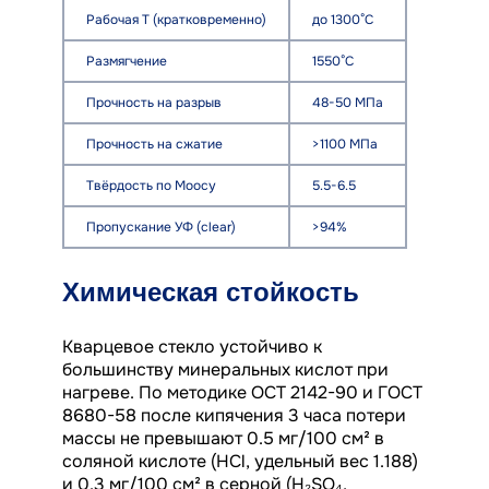
Рабочая T (кратковременно)
до 1300°C
Размягчение
1550°C
Прочность на разрыв
48-50 МПа
Прочность на сжатие
>1100 МПа
Твёрдость по Моосу
5.5-6.5
Пропускание УФ (clear)
>94%
Химическая стойкость
Кварцевое стекло устойчиво к
большинству минеральных кислот при
нагреве. По методике ОСТ 2142-90 и ГОСТ
8680-58 после кипячения 3 часа потери
массы не превышают 0.5 мг/100 см² в
соляной кислоте (HCl, удельный вес 1.188)
и 0.3 мг/100 см² в серной (H₂SO₄,