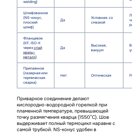
welding)
Шлифованное
Л
(NS-конус,
Условная, со
Да
ч
плоский
смазкой
р
шлиф)
Фланцевое
(KF, ISO-K
Высокая,
В
через
спай
Да
вакуум
у
кварц–
металл
)
Припаянное
(лазерная или
Нет
Оптическая
F
термическая
сварка)
Приварное соединение делают
кислородно-водородной горелкой при
пламенной температуре, превышающей
точку размягчения кварца (1550°C). Шов
выдерживает полный термоцикл наравне с
самой трубкой. NS-конус удобен в