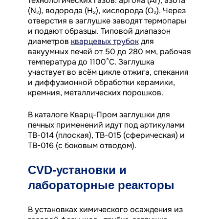
технологических газов: аргона (Ar), азота
(N₂), водорода (H₂), кислорода (O₂). Через
отверстия в заглушке заводят термопары
и подают образцы. Типовой диапазон
диаметров
кварцевых трубок
для
вакуумных печей от 50 до 280 мм, рабочая
температура до 1100°C. Заглушка
участвует во всём цикле отжига, спекания
и диффузионной обработки керамики,
кремния, металлических порошков.
В каталоге Кварц-Пром заглушки для
печных применений идут под артикулами
TB-014 (плоская), TB-015 (сферическая) и
TB-016 (с боковым отводом).
CVD-установки и
лабораторные реакторы
В установках химического осаждения из