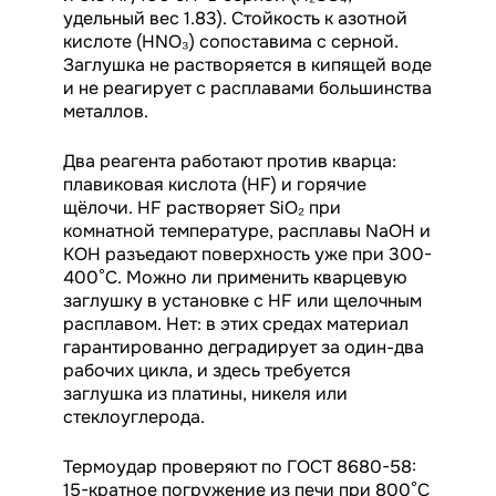
удельный вес 1.83). Стойкость к азотной
кислоте (HNO₃) сопоставима с серной.
Заглушка не растворяется в кипящей воде
и не реагирует с расплавами большинства
металлов.
Два реагента работают против кварца:
плавиковая кислота (HF) и горячие
щёлочи. HF растворяет SiO₂ при
комнатной температуре, расплавы NaOH и
KOH разъедают поверхность уже при 300-
400°C. Можно ли применить кварцевую
заглушку в установке с HF или щелочным
расплавом. Нет: в этих средах материал
гарантированно деградирует за один-два
рабочих цикла, и здесь требуется
заглушка из платины, никеля или
стеклоуглерода.
Термоудар проверяют по ГОСТ 8680-58:
15-кратное погружение из печи при 800°C