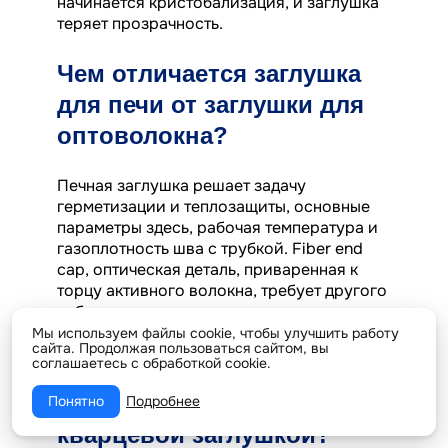
начинается кристобализация, и заглушка
теряет прозрачность.
Чем отличается заглушка
для печи от заглушки для
оптоволокна?
Печная заглушка решает задачу
герметизации и теплозащиты, основные
параметры здесь, рабочая температура и
газоплотность шва с трубкой. Fiber end
cap, оптическая деталь, приваренная к
торцу активного волокна, требует другого
набора характеристик: параллельность
граней, чистота полировки и отсутствие
Мы используем файлы cookie, чтобы улучшить работу
сайта. Продолжая пользоваться сайтом, вы
включений в зоне пучка.
соглашаетесь с обработкой cookie.
Что нельзя делать с
Понятно
Подробнее
кварцевой заглушкой?