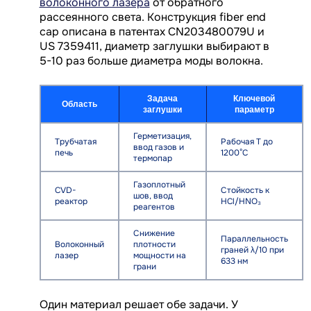
волоконного лазера
от обратного
рассеянного света. Конструкция fiber end
cap описана в патентах CN203480079U и
US 7359411, диаметр заглушки выбирают в
5-10 раз больше диаметра моды волокна.
Задача
Ключевой
Область
заглушки
параметр
Герметизация,
Трубчатая
Рабочая T до
ввод газов и
печь
1200°C
термопар
Газоплотный
CVD-
Стойкость к
шов, ввод
реактор
HCl/HNO₃
реагентов
Снижение
Параллельность
Волоконный
плотности
граней λ/10 при
лазер
мощности на
633 нм
грани
Один материал решает обе задачи. У