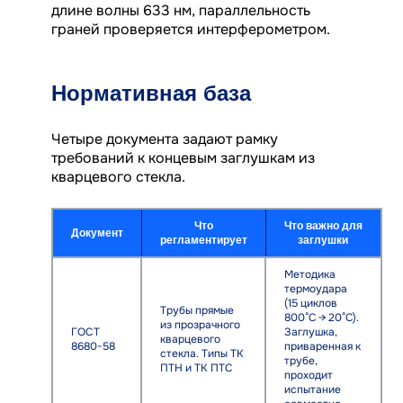
длине волны 633 нм, параллельность
граней проверяется интерферометром.
Нормативная база
Четыре документа задают рамку
требований к концевым заглушкам из
кварцевого стекла.
Что
Что важно для
Документ
регламентирует
заглушки
Методика
термоудара
(15 циклов
Трубы прямые
800°C → 20°C).
из прозрачного
ГОСТ
Заглушка,
кварцевого
8680-58
приваренная к
стекла. Типы ТК
трубе,
ПТН и ТК ПТС
проходит
испытание