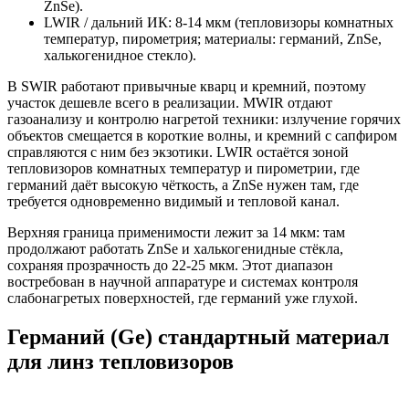
ZnSe).
LWIR / дальний ИК: 8-14 мкм (тепловизоры комнатных
температур, пирометрия; материалы: германий, ZnSe,
халькогенидное стекло).
В SWIR работают привычные кварц и кремний, поэтому
участок дешевле всего в реализации. MWIR отдают
газоанализу и контролю нагретой техники: излучение горячих
объектов смещается в короткие волны, и кремний с сапфиром
справляются с ним без экзотики. LWIR остаётся зоной
тепловизоров комнатных температур и пирометрии, где
германий даёт высокую чёткость, а ZnSe нужен там, где
требуется одновременно видимый и тепловой канал.
Верхняя граница применимости лежит за 14 мкм: там
продолжают работать ZnSe и халькогенидные стёкла,
сохраняя прозрачность до 22-25 мкм. Этот диапазон
востребован в научной аппаратуре и системах контроля
слабонагретых поверхностей, где германий уже глухой.
Германий (Ge) стандартный материал
для линз тепловизоров