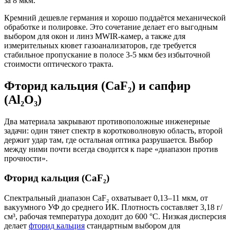
за 8 мкм.
Кремний дешевле германия и хорошо поддаётся механической
обработке и полировке. Это сочетание делает его выгодным
выбором для окон и линз MWIR-камер, а также для
измерительных кювет газоанализаторов, где требуется
стабильное пропускание в полосе 3-5 мкм без избыточной
стоимости оптического тракта.
Фторид кальция (CaF₂) и сапфир
(Al₂O₃)
Два материала закрывают противоположные инженерные
задачи: один тянет спектр в коротковолновую область, второй
держит удар там, где остальная оптика разрушается. Выбор
между ними почти всегда сводится к паре «диапазон против
прочности».
Фторид кальция (CaF₂)
Спектральный диапазон CaF₂ охватывает 0,13–11 мкм, от
вакуумного УФ до среднего ИК. Плотность составляет 3,18 г/
см³, рабочая температура доходит до 600 °C. Низкая дисперсия
делает
фторид кальция
стандартным выбором для