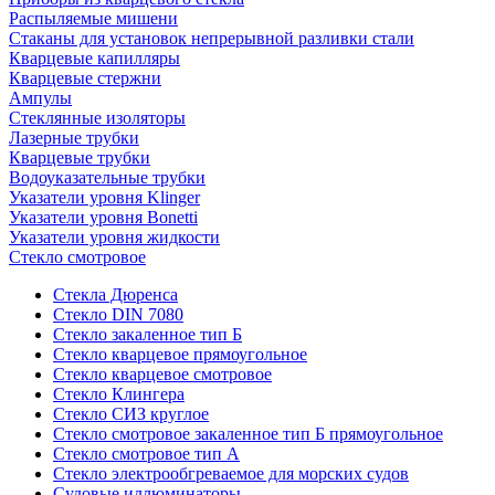
Распыляемые мишени
Стаканы для установок непрерывной разливки стали
Кварцевые капилляры
Кварцевые стержни
Ампулы
Стеклянные изоляторы
Лазерные трубки
Кварцевые трубки
Водоуказательные трубки
Указатели уровня Klinger
Указатели уровня Bonetti
Указатели уровня жидкости
Стекло смотровое
Стекла Дюренса
Стекло DIN 7080
Стекло закаленное тип Б
Стекло кварцевое прямоугольное
Стекло кварцевое смотровое
Стекло Клингера
Стекло СИЗ круглое
Стекло смотровое закаленное тип Б прямоугольное
Стекло смотровое тип А
Стекло электрообгреваемое для морских судов
Судовые иллюминаторы