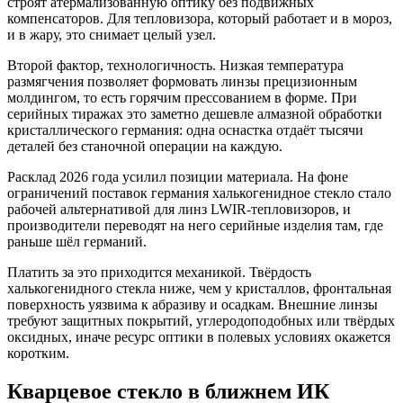
строят атермализованную оптику без подвижных
компенсаторов. Для тепловизора, который работает и в мороз,
и в жару, это снимает целый узел.
Второй фактор, технологичность. Низкая температура
размягчения позволяет формовать линзы прецизионным
молдингом, то есть горячим прессованием в форме. При
серийных тиражах это заметно дешевле алмазной обработки
кристаллического германия: одна оснастка отдаёт тысячи
деталей без станочной операции на каждую.
Расклад 2026 года усилил позиции материала. На фоне
ограничений поставок германия халькогенидное стекло стало
рабочей альтернативой для линз LWIR-тепловизоров, и
производители переводят на него серийные изделия там, где
раньше шёл германий.
Платить за это приходится механикой. Твёрдость
халькогенидного стекла ниже, чем у кристаллов, фронтальная
поверхность уязвима к абразиву и осадкам. Внешние линзы
требуют защитных покрытий, углеродоподобных или твёрдых
оксидных, иначе ресурс оптики в полевых условиях окажется
коротким.
Кварцевое стекло в ближнем ИК