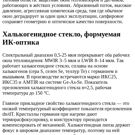
работающих в жёстких условиях. Абразивный поток, высокое
давление, агрессивная химическая среда, там где обычное
окно деградирует за один цикл эксплуатации, сапфировое
сохраняет геометрию и оптическое качество поверхности.
Халькогенидное стекло, формуемая
ИК-оптика
Спектральный диапазон 0,5-25 мкм перекрывает оба рабочих
окна тепловидения: MWIR 3–5 мкм и LWIR 8–14 мкм. Так
работает халькогенидное стекло, сплавы на основе
халькогенов (сера S, селен Se, теллур Te) с германием и
мышьяком. В производстве встречаются марки ИКС25,
ИКС35 и AMTIR на системе Ge-As-Se. Показатель
преломления халькогенидного стекла n≈2,5, рабочая
температура до 150 °C.
Главное прикладное свойство халькогенидного стекла — это
низкий температурный коэффициент показателя преломления
dn/dT. Кристаллы германия при нагреве дают
терморасфокусировку, и конструктору приходится
компенсировать её механикой. Халькогенидная линза держит
фокус в широком диапазоне температур, поэтому на ней