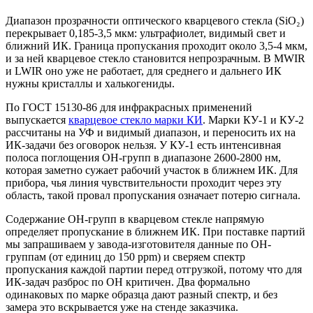
Диапазон прозрачности оптического кварцевого стекла (SiO₂)
перекрывает 0,185-3,5 мкм: ультрафиолет, видимый свет и
ближний ИК. Граница пропускания проходит около 3,5-4 мкм,
и за ней кварцевое стекло становится непрозрачным. В MWIR
и LWIR оно уже не работает, для среднего и дальнего ИК
нужны кристаллы и халькогениды.
По ГОСТ 15130-86 для инфракрасных применений
выпускается
кварцевое стекло марки КИ
. Марки КУ-1 и КУ-2
рассчитаны на УФ и видимый диапазон, и переносить их на
ИК-задачи без оговорок нельзя. У КУ-1 есть интенсивная
полоса поглощения OH-групп в диапазоне 2600-2800 нм,
которая заметно сужает рабочий участок в ближнем ИК. Для
прибора, чья линия чувствительности проходит через эту
область, такой провал пропускания означает потерю сигнала.
Содержание OH-групп в кварцевом стекле напрямую
определяет пропускание в ближнем ИК. При поставке партий
мы запрашиваем у завода-изготовителя данные по OH-
группам (от единиц до 150 ppm) и сверяем спектр
пропускания каждой партии перед отгрузкой, потому что для
ИК-задач разброс по OH критичен. Два формально
одинаковых по марке образца дают разный спектр, и без
замера это вскрывается уже на стенде заказчика.