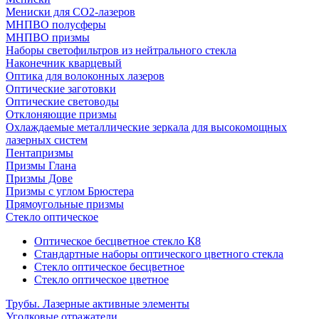
Мениски для CO2-лазеров
МНПВО полусферы
МНПВО призмы
Наборы светофильтров из нейтрального стекла
Наконечник кварцевый
Оптика для волоконных лазеров
Оптические заготовки
Оптические световоды
Отклоняющие призмы
Охлаждаемые металлические зеркала для высокомощных
лазерных систем
Пентапризмы
Призмы Глана
Призмы Дове
Призмы с углом Брюстера
Прямоугольные призмы
Стекло оптическое
Оптическое бесцветное стекло К8
Стандартные наборы оптического цветного стекла
Стекло оптическое бесцветное
Стекло оптическое цветное
Трубы. Лазерные активные элементы
Уголковые отражатели