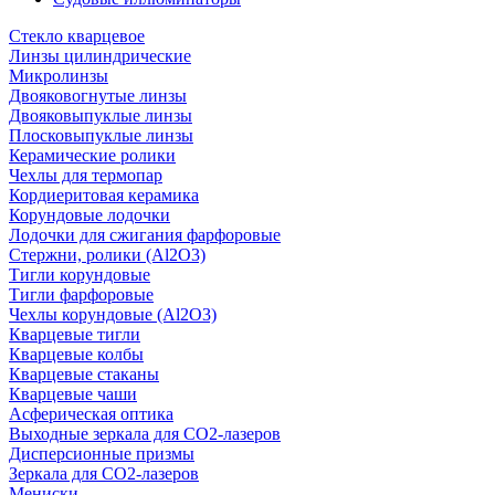
Стекло кварцевое
Линзы цилиндрические
Микролинзы
Двояковогнутые линзы
Двояковыпуклые линзы
Плосковыпуклые линзы
Керамические ролики
Чехлы для термопар
Кордиеритовая керамика
Корундовые лодочки
Лодочки для сжигания фарфоровые
Стержни, ролики (Al2O3)
Тигли корундовые
Тигли фарфоровые
Чехлы корундовые (Al2O3)
Кварцевые тигли
Кварцевые колбы
Кварцевые стаканы
Кварцевые чаши
Асферическая оптика
Выходные зеркала для CO2-лазеров
Дисперсионные призмы
Зеркала для CO2-лазеров
Мениски