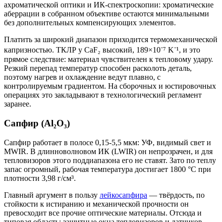
ахроматической оптики и ИК-спектроскопии: хроматические
аберрации в собранном объективе остаются минимальными
без дополнительных компенсирующих элементов.
Платить за широкий диапазон приходится термомеханической
капризностью. ТКЛР у CaF₂ высокий, 189×10⁻⁷ K⁻¹, и это
прямое следствие: материал чувствителен к тепловому удару.
Резкий перепад температур способен расколоть деталь,
поэтому нагрев и охлаждение ведут плавно, с
контролируемым градиентом. На сборочных и юстировочных
операциях это закладывают в технологический регламент
заранее.
Сапфир (Al₂O₃)
Сапфир работает в полосе 0,15-5,5 мкм: УФ, видимый свет и
MWIR. В длинноволновом ИК (LWIR) он непрозрачен, и для
тепловизоров этого поддиапазона его не ставят. Зато по теплу
запас огромный, рабочая температура достигает 1800 °C при
плотности 3,98 г/см³.
Главный аргумент в пользу
лейкосапфира
— твёрдость, по
стойкости к истиранию и механической прочности он
превосходит все прочие оптические материалы. Отсюда и
типовая область: защитные окна тепловизоров и датчиков,