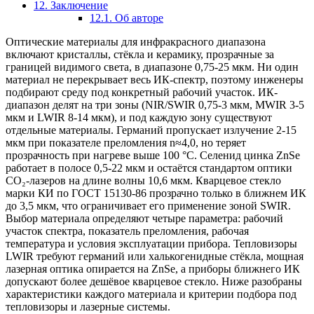
12. Заключение
12.1. Об авторе
Оптические материалы для инфракрасного диапазона
включают кристаллы, стёкла и керамику, прозрачные за
границей видимого света, в диапазоне 0,75-25 мкм. Ни один
материал не перекрывает весь ИК-спектр, поэтому инженеры
подбирают среду под конкретный рабочий участок. ИК-
диапазон делят на три зоны (NIR/SWIR 0,75-3 мкм, MWIR 3-5
мкм и LWIR 8-14 мкм), и под каждую зону существуют
отдельные материалы. Германий пропускает излучение 2-15
мкм при показателе преломления n≈4,0, но теряет
прозрачность при нагреве выше 100 °C. Селенид цинка ZnSe
работает в полосе 0,5-22 мкм и остаётся стандартом оптики
CO₂-лазеров на длине волны 10,6 мкм. Кварцевое стекло
марки КИ по ГОСТ 15130-86 прозрачно только в ближнем ИК
до 3,5 мкм, что ограничивает его применение зоной SWIR.
Выбор материала определяют четыре параметра: рабочий
участок спектра, показатель преломления, рабочая
температура и условия эксплуатации прибора. Тепловизоры
LWIR требуют германий или халькогенидные стёкла, мощная
лазерная оптика опирается на ZnSe, а приборы ближнего ИК
допускают более дешёвое кварцевое стекло. Ниже разобраны
характеристики каждого материала и критерии подбора под
тепловизоры и лазерные системы.