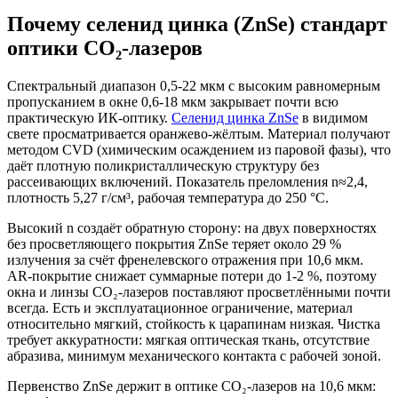
Почему селенид цинка (ZnSe) стандарт
оптики CO₂-лазеров
Спектральный диапазон 0,5-22 мкм с высоким равномерным
пропусканием в окне 0,6-18 мкм закрывает почти всю
практическую ИК-оптику.
Селенид цинка ZnSe
в видимом
свете просматривается оранжево-жёлтым. Материал получают
методом CVD (химическим осаждением из паровой фазы), что
даёт плотную поликристаллическую структуру без
рассеивающих включений. Показатель преломления n≈2,4,
плотность 5,27 г/см³, рабочая температура до 250 °C.
Высокий n создаёт обратную сторону: на двух поверхностях
без просветляющего покрытия ZnSe теряет около 29 %
излучения за счёт френелевского отражения при 10,6 мкм.
AR-покрытие снижает суммарные потери до 1-2 %, поэтому
окна и линзы CO₂-лазеров поставляют просветлёнными почти
всегда. Есть и эксплуатационное ограничение, материал
относительно мягкий, стойкость к царапинам низкая. Чистка
требует аккуратности: мягкая оптическая ткань, отсутствие
абразива, минимум механического контакта с рабочей зоной.
Первенство ZnSe держит в оптике CO₂-лазеров на 10,6 мкм: