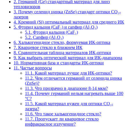
2. Германий (Ge) стандартный материал для линз
тепловизоров
3. Почему селенид цинка (ZnSe) стандарт оптики CO₂-
лазеров
4. Кремний (Si) оптимальный материал для среднего ИК
5. Фторид кальция (CaF₂) и сапфир (Al₂O₃)
5.1. Фторид кальция (CaF₂)
5.2. Сапфир (Al₂O₃)
6. Халькогенидное стекло, формуемая ИК-оптика
7. Кварцевое стекло в ближнем ИК
8. Сравнительная таблица материалов ИК-оптики
9. Как выбрать оптический материал для ИК-диапазона
10. Нормативная база и стандарты ИК-оптики
11. Частые вопросы
11.1. Какой материал лучше для ИК-оптики?
11.2. Чем отличается германий от селенида цинка
(ZnSe)?
11.3. Что прозрачно в диапазоне 8-14 мкм?
11.4. Почему германий нельзя нагревать выше 100
°C?
11.5. Какой материал нужен для оптики CO₂-
лазера?
11.6. Что такое халькогенидное стекло?
11.7. Пропускает ли кварцевое стекло
инфракрасное излучение?