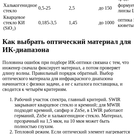
Халькогенидное
формуе
0,5-25
2,5
до 150
стекло
линзы 
Кварцевое
оптика
стекло КИ
0,185-3,5
1,45
до 1000
кюветы
(SiO₂)
Как выбрать оптический материал для
ИК-диапазона
Половина ошибок при подборе ИК-оптики связана с тем, что
инженер сначала фиксирует материал, а потом проверяет
длину волны. Правильный порядок обратный. Выбор
оптического материала для инфракрасного диапазона
начинается с физики задачи, а не с каталога поставщика, и
сводится к четырём критериям.
Рабочий участок спектра, главный критерий. SWIR
закрывают кварцевое стекло и кремний; для MWIR
подходят кремний, сапфир и ZnSe, в LWIR работают
германий, ZnSe и халькогенидное стекло. Материал,
прозрачный на 1,5 мкм, на 10 мкм может быть
полностью глухим.
Тепловой режим. Если оптический элемент нагревается