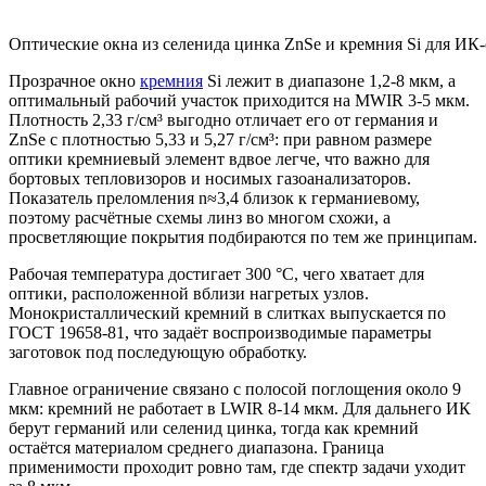
Оптические окна из селенида цинка ZnSe и кремния Si для ИК
Прозрачное окно
кремния
Si лежит в диапазоне 1,2-8 мкм, а
оптимальный рабочий участок приходится на MWIR 3-5 мкм.
Плотность 2,33 г/см³ выгодно отличает его от германия и
ZnSe с плотностью 5,33 и 5,27 г/см³: при равном размере
оптики кремниевый элемент вдвое легче, что важно для
бортовых тепловизоров и носимых газоанализаторов.
Показатель преломления n≈3,4 близок к германиевому,
поэтому расчётные схемы линз во многом схожи, а
просветляющие покрытия подбираются по тем же принципам.
Рабочая температура достигает 300 °C, чего хватает для
оптики, расположенной вблизи нагретых узлов.
Монокристаллический кремний в слитках выпускается по
ГОСТ 19658-81, что задаёт воспроизводимые параметры
заготовок под последующую обработку.
Главное ограничение связано с полосой поглощения около 9
мкм: кремний не работает в LWIR 8-14 мкм. Для дальнего ИК
берут германий или селенид цинка, тогда как кремний
остаётся материалом среднего диапазона. Граница
применимости проходит ровно там, где спектр задачи уходит