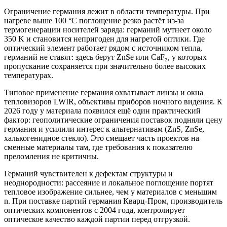
Ограничение германия лежит в области температуры. При
нагреве выше 100 °C поглощение резко растёт из-за
термогенерации носителей заряда: германий мутнеет около
350 K и становится непригоден для нагретой оптики. Где
оптический элемент работает рядом с источником тепла,
германий не ставят: здесь берут ZnSe или CaF₂, у которых
пропускание сохраняется при значительно более высоких
температурах.
Типовое применение германия охватывает линзы и окна
тепловизоров LWIR, объективы приборов ночного видения. К
2026 году у материала появился ещё один практический
фактор: геополитические ограничения поставок подняли цену
германия и усилили интерес к альтернативам (ZnS, ZnSe,
халькогенидное стекло). Это смещает часть проектов на
сменные материалы там, где требования к показателю
преломления не критичны.
Германий чувствителен к дефектам структуры и
неоднородности: рассеяние и локальное поглощение портят
тепловое изображение сильнее, чем у материалов с меньшим
n. При поставке партий германия Кварц-Пром, производитель
оптических компонентов с 2004 года, контролирует
оптическое качество каждой партии перед отгрузкой.