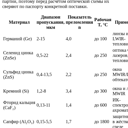
партии, поэтому перед расчётом оптической схемы их
сверяют по паспорту конкретной поставки.
Диапазон
Показатель
Рабочая
Материал
пропускания,
преломления
Приме
T, °C
мкм
n
линзы и
Германий (Ge)
2-15
4,0
до 100
LWIR-
теплов
оптика
Селенид цинка
0,5-22
2,4
до 250
лазеров
(ZnSe)
теплов
окна
Сульфид цинка
0,4-13,5
2,2
до 250
MWIR/
(ZnS)
обтекат
окна и 
Кремний (Si)
1,2-8
3,4
до 300
MWIR
ИК-
Фторид кальция
0,13-11
1,4
до 600
спектро
(CaF₂)
ахрома
защитн
Сапфир (Al₂O₃)
0,15-5,5
1,7
до 1800
в жёстк
среде