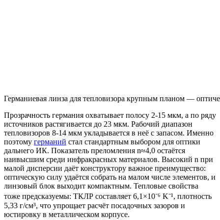
Германиевая линза для тепловизора крупным планом — оптич
Прозрачность германия охватывает полосу 2-15 мкм, а по ряду
источников растягивается до 23 мкм. Рабочий диапазон
тепловизоров 8-14 мкм укладывается в неё с запасом. Именно
поэтому
германий
стал стандартным выбором для оптики
дальнего ИК. Показатель преломления n≈4,0 остаётся
наивысшим среди инфракрасных материалов. Высокий n при
малой дисперсии даёт конструктору важное преимущество:
оптическую силу удаётся собрать на малом числе элементов, и
линзовый блок выходит компактным. Тепловые свойства
тоже предсказуемы: ТКЛР составляет 6,1×10⁻⁶ K⁻¹, плотность
5,33 г/см³, что упрощает расчёт посадочных зазоров и
юстировку в металлическом корпусе.