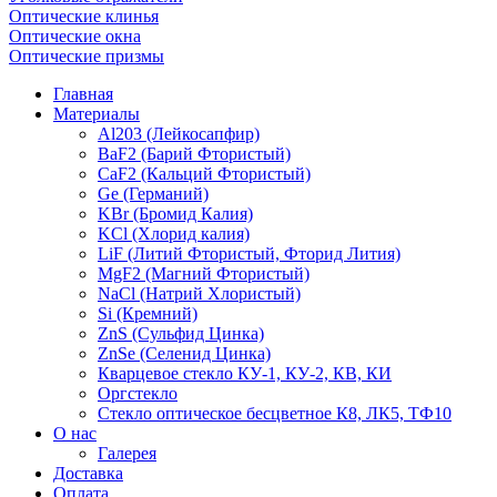
Оптические клинья
Оптические окна
Оптические призмы
Главная
Материалы
Al203 (Лейкосапфир)
BaF2 (Барий Фтористый)
CaF2 (Кальций Фтористый)
Ge (Германий)
KBr (Бромид Калия)
KCl (Хлорид калия)
LiF (Литий Фтористый, Фторид Лития)
MgF2 (Магний Фтористый)
NaCl (Натрий Хлористый)
Si (Кремний)
ZnS (Сульфид Цинка)
ZnSe (Селенид Цинка)
Кварцевое стекло КУ-1, КУ-2, КВ, КИ
Оргстекло
Стекло оптическое бесцветное К8, ЛК5, ТФ10
О нас
Галерея
Доставка
Оплата