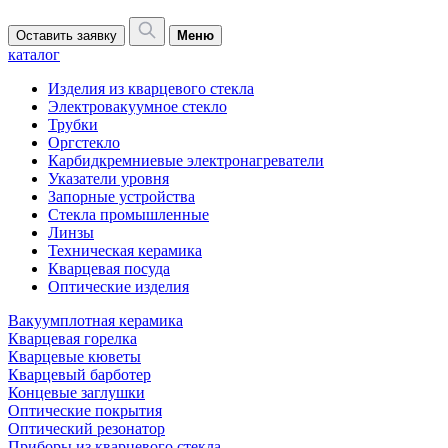
Оставить заявку
Меню
каталог
Изделия из кварцевого стекла
Электровакуумное стекло
Трубки
Оргстекло
Карбидкремниевые электронагреватели
Указатели уровня
Запорные устройства
Стекла промышленные
Линзы
Техническая керамика
Кварцевая посуда
Оптические изделия
Вакуумплотная керамика
Кварцевая горелка
Кварцевые кюветы
Кварцевый барботер
Концевые заглушки
Оптические покрытия
Оптический резонатор
Приборы из кварцевого стекла